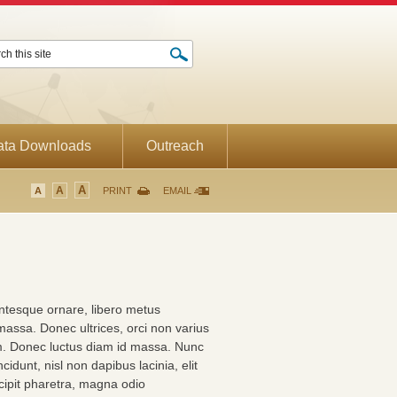
ata Downloads
Outreach
A
A
A
PRINT
EMAIL
lentesque ornare, libero metus
 massa. Donec ultrices, orci non varius
sum. Donec luctus diam id massa. Nunc
idunt, nisl non dapibus lacinia, elit
scipit pharetra, magna odio