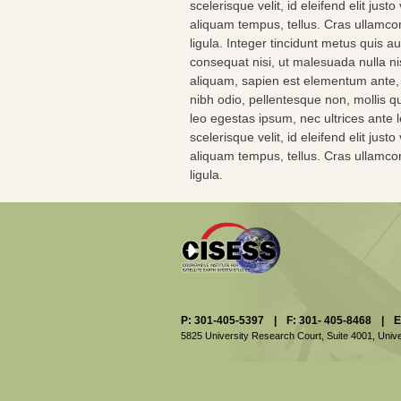
scelerisque velit, id eleifend elit jus
aliquam tempus, tellus. Cras ullamc
ligula. Integer tincidunt metus quis a
consequat nisi, ut malesuada nulla nis
aliquam, sapien est elementum ante, v
nibh odio, pellentesque non, mollis qu
leo egestas ipsum, nec ultrices ante 
scelerisque velit, id eleifend elit jus
aliquam tempus, tellus. Cras ullamc
ligula.
P: 301-405-5397
|
F: 301- 405-8468
|
E
5825 University Research Court, Suite 4001,
Unive