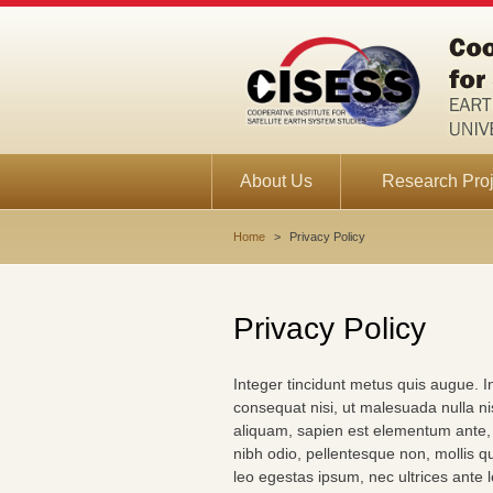
About Us
Research Proj
Home
>
Privacy Policy
Privacy Policy
Integer tincidunt metus quis augue. In
consequat nisi, ut malesuada nulla nis
aliquam, sapien est elementum ante, v
nibh odio, pellentesque non, mollis qu
leo egestas ipsum, nec ultrices ante 