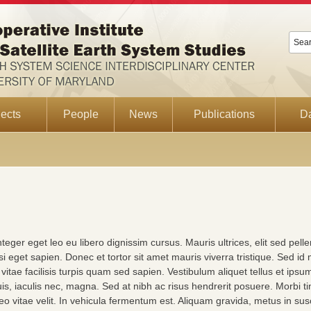
ects
People
News
Publications
D
teger eget leo eu libero dignissim cursus. Mauris ultrices, elit sed pel
i eget sapien. Donec et tortor sit amet mauris viverra tristique. Sed id
itae facilisis turpis quam sed sapien. Vestibulum aliquet tellus et ip
is, iaculis nec, magna. Sed at nibh ac risus hendrerit posuere. Morbi tinc
leo vitae velit. In vehicula fermentum est. Aliquam gravida, metus in su