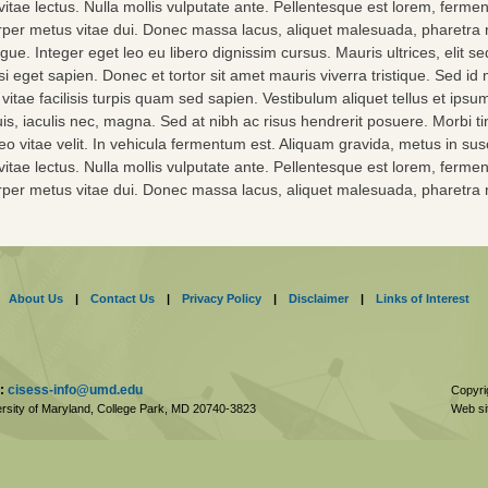
to vitae lectus. Nulla mollis vulputate ante. Pellentesque est lorem, ferme
orper metus vitae dui. Donec massa lacus, aliquet malesuada, pharetra
ugue. Integer eget leo eu libero dignissim cursus. Mauris ultrices, elit 
i eget sapien. Donec et tortor sit amet mauris viverra tristique. Sed id
itae facilisis turpis quam sed sapien. Vestibulum aliquet tellus et ip
is, iaculis nec, magna. Sed at nibh ac risus hendrerit posuere. Morbi tinc
leo vitae velit. In vehicula fermentum est. Aliquam gravida, metus in su
to vitae lectus. Nulla mollis vulputate ante. Pellentesque est lorem, ferme
orper metus vitae dui. Donec massa lacus, aliquet malesuada, pharetra
About Us
|
Contact Us
|
Privacy Policy
|
Disclaimer
|
Links of Interest
:
cisess-info@umd.edu
Copyri
rsity of Maryland, College Park,
MD
20740-3823
Web si