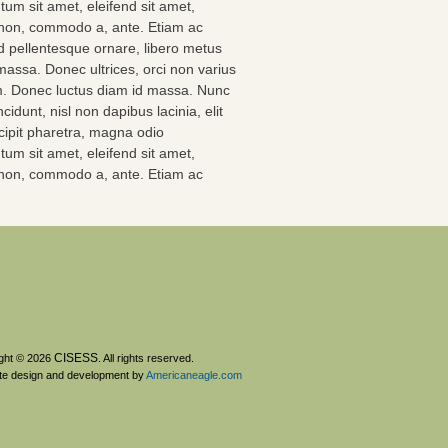
ntum sit amet, eleifend sit amet,
 non, commodo a, ante. Etiam ac
sed pellentesque ornare, libero metus
 massa. Donec ultrices, orci non varius
sum. Donec luctus diam id massa. Nunc
idunt, nisl non dapibus lacinia, elit
scipit pharetra, magna odio
ntum sit amet, eleifend sit amet,
 non, commodo a, ante. Etiam ac
CISESS
ght © 2026
. All rights reserved.
te design and development by
Americaneagle.com